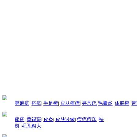
荨麻疹
|
疥疮
|
手足癣
|
皮肤瘙痒
|
寻常疣
毛囊炎
|
体股癣
|
带
痤疮
|
黄褐斑
|
皮炎
|
皮肤过敏
|
痘疤痘印
|
祛
斑
|
毛孔粗大