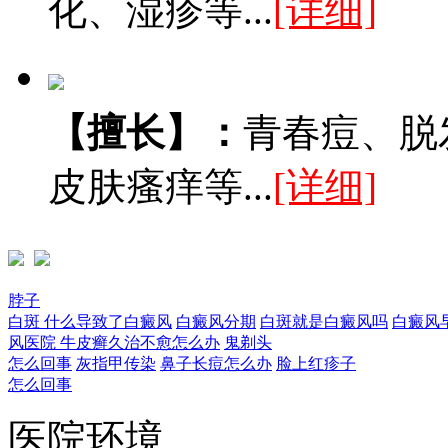
化、湿疹等...
[详细]
【擅长】：
青春痘、脱
皮肤瘙痒等...
[详细]
脖子
白斑
什么导致了白癜风
白癜风分期
白斑就是白癜风吗
白癜风
风医院
牛皮癣久治不愈怎么办
鬼剃头
怎么回事
灰指甲传染
鼻子长痘怎么办
脸上红疹子
怎么回事
医院环境