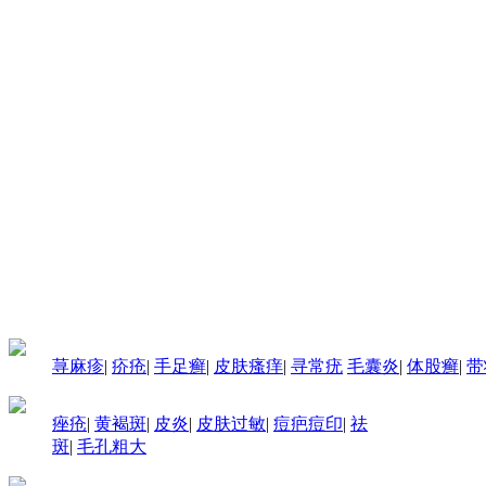
荨麻疹
|
疥疮
|
手足癣
|
皮肤瘙痒
|
寻常疣
毛囊炎
|
体股癣
|
带
痤疮
|
黄褐斑
|
皮炎
|
皮肤过敏
|
痘疤痘印
|
祛
斑
|
毛孔粗大