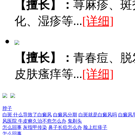
【擅长】：
荨麻疹、斑
化、湿疹等...
[详细]
【擅长】：
青春痘、脱
皮肤瘙痒等...
[详细]
脖子
白斑
什么导致了白癜风
白癜风分期
白斑就是白癜风吗
白癜风
风医院
牛皮癣久治不愈怎么办
鬼剃头
怎么回事
灰指甲传染
鼻子长痘怎么办
脸上红疹子
怎么回事