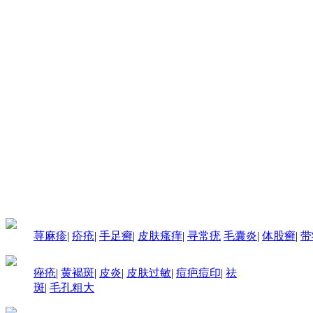
荨麻疹
|
疥疮
|
手足癣
|
皮肤瘙痒
|
寻常疣
毛囊炎
|
体股癣
|
带
痤疮
|
黄褐斑
|
皮炎
|
皮肤过敏
|
痘疤痘印
|
祛
斑
|
毛孔粗大