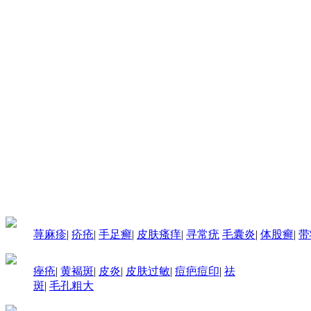
荨麻疹
|
疥疮
|
手足癣
|
皮肤瘙痒
|
寻常疣
毛囊炎
|
体股癣
|
带
痤疮
|
黄褐斑
|
皮炎
|
皮肤过敏
|
痘疤痘印
|
祛
斑
|
毛孔粗大