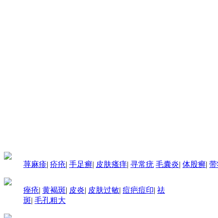
荨麻疹
|
疥疮
|
手足癣
|
皮肤瘙痒
|
寻常疣
毛囊炎
|
体股癣
|
带
痤疮
|
黄褐斑
|
皮炎
|
皮肤过敏
|
痘疤痘印
|
祛
斑
|
毛孔粗大